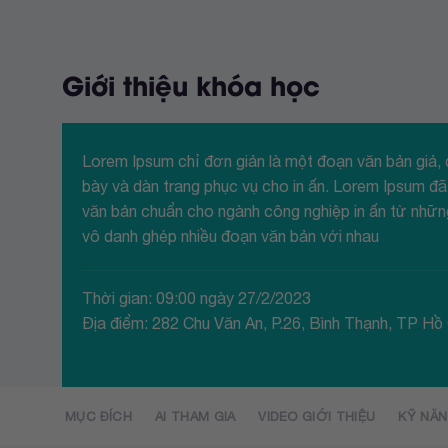
Giới thiệu khóa học
Lorem Ipsum chỉ đơn giản là một đoạn văn bản giả, 
bày và dàn trang phục vụ cho in ấn. Lorem Ipsum 
văn bản chuẩn cho ngành công nghiệp in ấn từ nhữn
vô danh ghép nhiều đoạn văn bản với nhau
Thời gian: 09:00 ngày 27/2/2023
Địa điểm: 282 Chu Văn An, P.26, Bình Thạnh, TP Hồ 
MỤC ĐÍCH
AI THAM GIA
VIDEO GIỚI THIỆU
KỸ NĂ