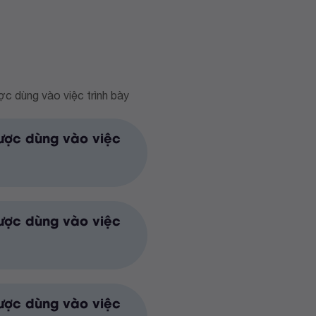
ợc dùng vào việc trình bày
ược dùng vào việc
ược dùng vào việc
ược dùng vào việc