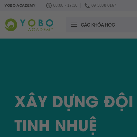
Skip
08:00 - 17:30
09 3838 0167
YOBO ACADEMY
to
content
CÁC KHÓA HỌC
XÂY DỰNG ĐỘI
TINH NHUỆ