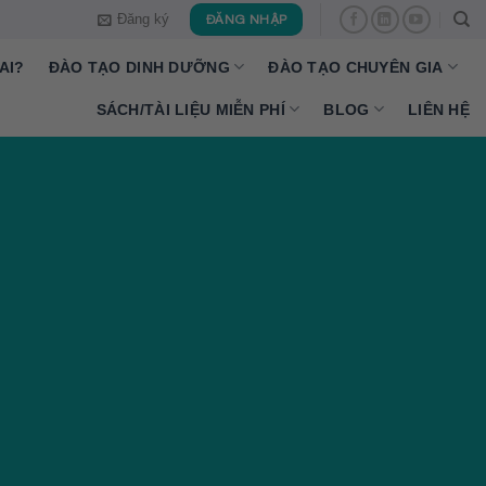
Đăng ký
ĐĂNG NHẬP
AI?
ĐÀO TẠO DINH DƯỠNG
ĐÀO TẠO CHUYÊN GIA
SÁCH/TÀI LIỆU MIỄN PHÍ
BLOG
LIÊN HỆ