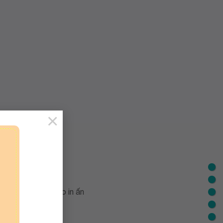
×
 trang phục vụ cho in ấn