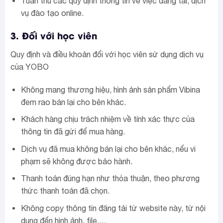
Tuân thủ các quy định thông tin về việc đăng tải, dịch
vụ đào tạo online.
×
3. Đối với học viên
Quy định và điều khoản đối với học viên sử dụng dịch vụ
QUÀ TẶNG
MIỄN PHÍ
của YOBO
Khóa học
Không mang thương hiệu, hình ảnh sản phẩm Vibina
DINH DƯỠNG NỀN TẢNG
đem rao bán lại cho bên khác.
VÀ NGHỀ HLV DINH
DƯỠNG
Khách hàng chịu trách nhiệm về tính xác thực của
thông tin đã gửi để mua hàng.
CƠ HỘI LỚN DÀNH CHO NHỮNG
Dịch vụ đã mua không bán lại cho bên khác, nếu vi
NGƯỜI ĐÓN ĐẦU XU HƯỚNG
phạm sẽ không được bảo hành.
Thanh toán đúng hạn như thỏa thuận, theo phương
ĐĂNG KÝ NGAY
thức thanh toán đã chọn.
Không copy thông tin đăng tải từ website này, từ nội
dung đến hình ảnh, file,…