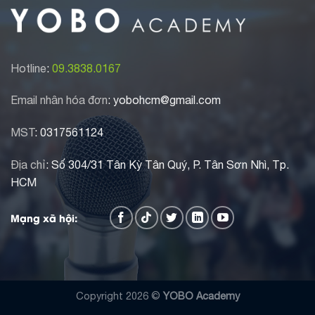
Hotline
:
09.3838.0167
Email nhân hóa đơn
: yobohcm@gmail.com
MST
:
0317561124
Địa chỉ
: Số 304/31 Tân Kỳ Tân Quý, P. Tân Sơn Nhì, Tp.
HCM
Mạng xã hội:
Copyright 2026 ©
YOBO Academy