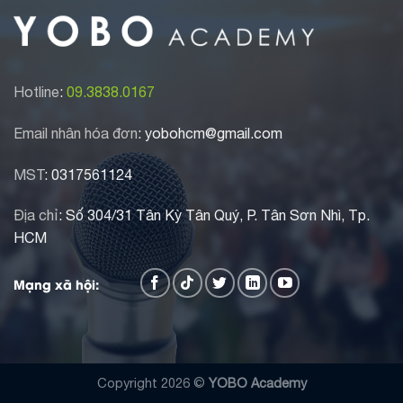
Hotline
:
09.3838.0167
Email nhân hóa đơn
: yobohcm@gmail.com
MST
:
0317561124
Địa chỉ
: Số 304/31 Tân Kỳ Tân Quý, P. Tân Sơn Nhì, Tp.
HCM
Mạng xã hội:
Copyright 2026 ©
YOBO Academy