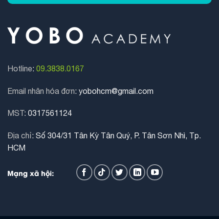
Hotline
:
09.3838.0167
Email nhân hóa đơn
: yobohcm@gmail.com
MST
:
0317561124
Địa chỉ
: Số 304/31 Tân Kỳ Tân Quý, P. Tân Sơn Nhì, Tp.
HCM
Mạng xã hội: