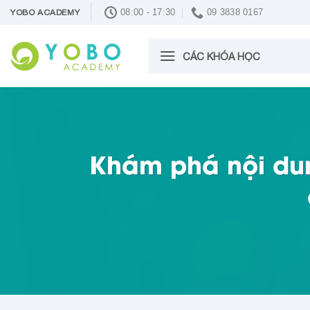
Skip
08:00 - 17:30
09 3838 0167
YOBO ACADEMY
to
content
CÁC KHÓA HỌC
Khám phá nội dun