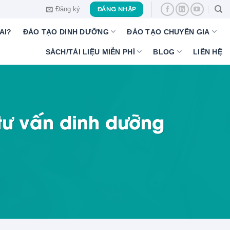
Đăng ký
ĐĂNG NHẬP
AI?
ĐÀO TẠO DINH DƯỠNG
ĐÀO TẠO CHUYÊN GIA
SÁCH/TÀI LIỆU MIỄN PHÍ
BLOG
LIÊN HỆ
tư vấn dinh dưỡng
t