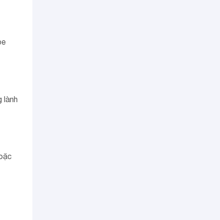
ỏe
g lành
hoặc