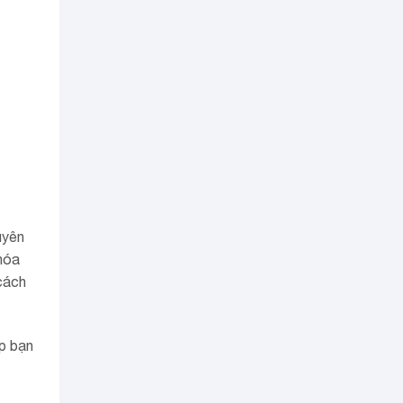
uyên
 hóa
cách
úp bạn