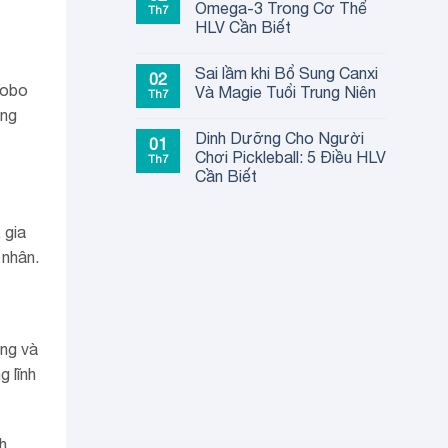
Omega-3 Trong Cơ Thể
Th7
HLV Cần Biết
Sai lầm khi Bổ Sung Canxi
02
Yobo
Và Magie Tuổi Trung Niên
Th7
ống
Dinh Dưỡng Cho Người
01
Chơi Pickleball: 5 Điều HLV
Th7
Cần Biết
 gia
 nhân.
êng và
 lĩnh
nh