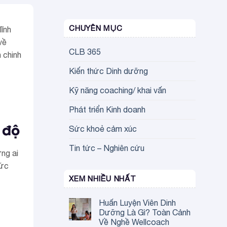
CHUYÊN MỤC
lĩnh
về
CLB 365
 chinh
Kiến thức Dinh dưỡng
Kỹ năng coaching/ khai vấn
Phát triển Kinh doanh
Sức khoẻ cảm xúc
 độ
Tin tức – Nghiên cứu
ững ai
sức
XEM NHIỀU NHẤT
Huấn Luyện Viên Dinh
Dưỡng Là Gì? Toàn Cảnh
Về Nghề Wellcoach