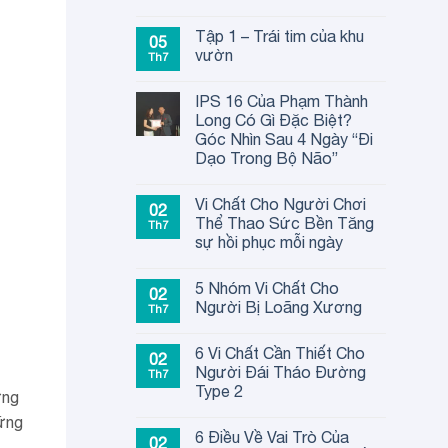
Tập 1 – Trái tim của khu
05
vườn
Th7
IPS 16 Của Phạm Thành
Long Có Gì Đặc Biệt?
Góc Nhìn Sau 4 Ngày “Đi
Dạo Trong Bộ Não”
Vi Chất Cho Người Chơi
02
Thể Thao Sức Bền Tăng
Th7
sự hồi phục mỗi ngày
5 Nhóm Vi Chất Cho
02
Người Bị Loãng Xương
Th7
6 Vi Chất Cần Thiết Cho
02
Người Đái Tháo Đường
Th7
Type 2
ứng
vững
6 Điều Về Vai Trò Của
02